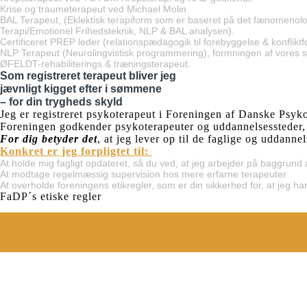
Krise og traumeterapeut ved Michael Molin
BAL Terapeut, (Eklektisk terapiform som er baseret på det fænomenologis
Terapi/Emotionel Frihedsteknik, NLP & BAL analysen).
Certificeret PREP leder (relationspædagogik til forebyggelse & konfliktfo
NLP Terapeut (Neurolingvistisk programmering), formningen af vores s
ØFELDT-rehabiliterings & træningsterapeut.
Som registreret terapeut bliver jeg
jævnligt kigget efter i sømmene
– for din trygheds skyld
Jeg er registreret psykoterapeut i Foreningen af Danske Psyk
Foreningen godkender psykoterapeuter og uddannelsessteder, og
For dig betyder det
, at jeg lever op til de faglige og uddanne
Konkret er jeg forpligtet til:
At holde mig fagligt opdateret, så du ved, at jeg arbejder på baggrund
At modtage regelmæssig supervision hos mere erfarne terapeuter
At overholde foreningens etikregler, som er din sikkerhed for, at jeg har
FaDP´s etiske regler