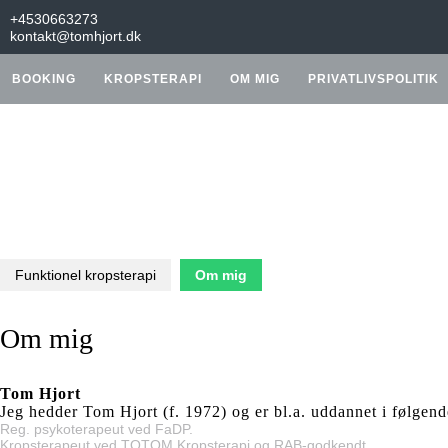
Skip
+4530663273
to
kontakt@tomhjort.dk
content
BOOKING
KROPSTERAPI
OM MIG
PRIVATLIVSPOLITIK
Funktionel kropsterapi
Om mig
Om mig
Tom Hjort
Jeg hedder Tom Hjort (f. 1972) og er bl.a. uddannet i følgend
Reg. psykoterapeut ved FaDP.
Kropsterapeut ved TOTOM Kropsterapi og RAB-godkendt.