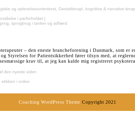
ke og oplevelsesorienteret, Gestaltterapi, kognitive & narrative terapi
rståelse i parforholdet.)
prog, sprogbrug i tanker og adfærd.
oterapeuter – den eneste brancheforening i Danmark, som er e
 Styrelsen for Patientsikkerhed fører tilsyn med, at reglerne
lsesmæssige krav til, at jeg kan kalde mig registreret psykoter
 af den nyeste viden
 etikken i orden
Coaching WordPress Theme
Copyright 2021
Scroll
Up